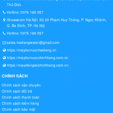
Thủ Đức
Hotline:
0976 168 857
Showwrom Hà Nội: Số 20 Phạm Huy Thông, P. Ngọc Khánh,
Q. Ba Đình, TP. Hà Nội
Hotline:
0976 168 857
sales.haidangwater@gmail.com
https://maylocnuochaidang.vn
https://maylocnuocchinhhang.com.vn
https://maydiengiaichinhhang.com.vn
CHÍNH SÁCH
Chính sách vận chuyển
Chính sách đổi trả
Chính sách thanh toán
Chính sách kiểm hàng
Chính sách bảo mật