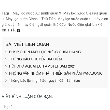
Tags :
Máy lọc nước AOsmith quận 9
,
Máy lọc nước Cleasui quận
9
,
Máy lọc nước Cleasui Thủ Đức
,
Máy lọc nước quận 9
,
máy điện
giải quận 9
,
máy điện giải quận thủ đức
,
Nước điện giải ion kiềm
Chia sẻ:
BÀI VIẾT LIÊN QUAN
BÍ KÍP CHỌN MÁY LỌC NƯỚC CHÍNH HÃNG
THÔNG BÁO CHUYỂN ĐỊA ĐIỂM
HỘI CHỢ AQUATECH AMSTERDAM 2021
PHỎNG VẤN NHÓM PHÁT TRIỂN SẢN PHẨM PANASONIC
Thông báo lịch nghỉ tết nguyên đán Tân Sửu
VIẾT BÌNH LUẬN CỦA BẠN: