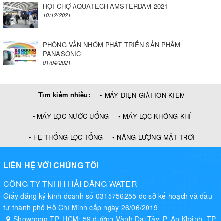
HỘI CHỢ AQUATECH AMSTERDAM 2021
10/12/2021
PHỎNG VẤN NHÓM PHÁT TRIỂN SẢN PHẨM
PANASONIC
01/04/2021
Tìm kiếm nhiều:
• MÁY ĐIỆN GIẢI ION KIỀM
• MÁY LỌC NƯỚC UỐNG
• MÁY LỌC KHÔNG KHÍ
• HỆ THỐNG LỌC TỔNG
• NĂNG LƯỢNG MẶT TRỜI
LIÊN HỆ VỚI CHÚNG TÔI
CÔNG TY TNHH HẢI ĐĂNG WATER
Giấy đăng ký kinh doanh số 0315756255 do sở kế hoạch và đầu
tư thành phố Hồ Chí Minh cấp ngày 26/06/2019
Showroom TP. HCM: 59 đường Vành Đai Tây, P. An Khánh, TP