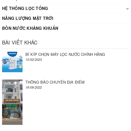
HỆ THỐNG LỌC TỔNG
NĂNG LƯỢNG MẶT TRỜI
BỒN NƯỚC KHÁNG KHUẨN
BÀI VIẾT KHÁC
BÍ KÍP CHỌN MÁY LỌC NƯỚC CHÍNH HÃNG
10/02/2023
THÔNG BÁO CHUYỂN ĐỊA ĐIỂM
18/08/2022