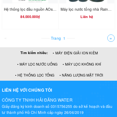
Hệ thống lọc đầu nguồn AOsmith AOS I97
Máy lọc nước tổng nhà Rainsoft EC5-250CV
84.000.000₫
Liên hệ
«
»
Trang
1
Tìm kiếm nhiều:
• MÁY ĐIỆN GIẢI ION KIỀM
• MÁY LỌC NƯỚC UỐNG
• MÁY LỌC KHÔNG KHÍ
• HỆ THỐNG LỌC TỔNG
• NĂNG LƯỢNG MẶT TRỜI
LIÊN HỆ VỚI CHÚNG TÔI
CÔNG TY TNHH HẢI ĐĂNG WATER
Giấy đăng ký kinh doanh số 0315756255 do sở kế hoạch và đầu
tư thành phố Hồ Chí Minh cấp ngày 26/06/2019