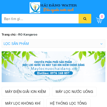
0
Toggle
naviga
Trang chủ
RO Kangaroo
LỌC SẢN PHẨM
MÁY ĐIỆN GIẢI ION KIỀM
MÁY LỌC NƯỚC UỐNG
MÁY LỌC KHÔNG KHÍ
HỆ THỐNG LỌC TỔNG