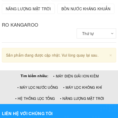
NĂNG LƯỢNG MẶT TRỜI
BỒN NƯỚC KHÁNG KHUẨN
RO KANGAROO
Thứ tự
×
Sản phẩm đang được cập nhật. Vui lòng quay lại sau.
Tìm kiếm nhiều:
• MÁY ĐIỆN GIẢI ION KIỀM
• MÁY LỌC NƯỚC UỐNG
• MÁY LỌC KHÔNG KHÍ
• HỆ THỐNG LỌC TỔNG
• NĂNG LƯỢNG MẶT TRỜI
LIÊN HỆ VỚI CHÚNG TÔI