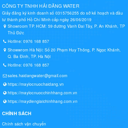
CÔNG TY TNHH HẢI ĐĂNG WATER
Giấy đăng ký kinh doanh số 0315756255 do sở kế hoạch và đầu
tư thành phố Hồ Chí Minh cấp ngày 26/06/2019
Showroom TP. HCM: 59 đường Vành Đai Tây, P. An Khánh, TP
Thủ Đức
Hotline:
0976 168 857
Showwrom Hà Nội: Số 20 Phạm Huy Thông, P. Ngọc Khánh,
Q. Ba Đình, TP. Hà Nội
Hotline:
0976 168 857
sales.haidangwater@gmail.com
https://maylocnuochaidang.vn
https://maylocnuocchinhhang.com.vn
https://maydiengiaichinhhang.com.vn
CHÍNH SÁCH
Chính sách vận chuyển