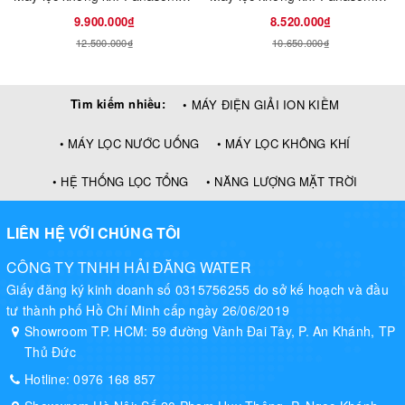
9.900.000₫
8.520.000₫
12.500.000₫
10.650.000₫
Tìm kiếm nhiều:
• MÁY ĐIỆN GIẢI ION KIỀM
• MÁY LỌC NƯỚC UỐNG
• MÁY LỌC KHÔNG KHÍ
• HỆ THỐNG LỌC TỔNG
• NĂNG LƯỢNG MẶT TRỜI
Công nghệ Nanoe
LIÊN HỆ VỚI CHÚNG TÔI
CÔNG TY TNHH HẢI ĐĂNG WATER
Giấy đăng ký kinh doanh số 0315756255 do sở kế hoạch và đầu
tư thành phố Hồ Chí Minh cấp ngày 26/06/2019
Showroom TP. HCM: 59 đường Vành Đai Tây, P. An Khánh, TP
Thủ Đức
Hotline:
0976 168 857