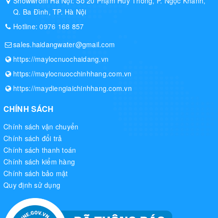
Showwrom Hà Nội: Số 20 Phạm Huy Thông, P. Ngọc Khánh,
Lợi ích của công nghệ Nanoe
Q. Ba Đình, TP. Hà Nội
Hotline:
0976 168 857
sales.haidangwater@gmail.com
https://maylocnuochaidang.vn
https://maylocnuocchinhhang.com.vn
https://maydiengiaichinhhang.com.vn
CHÍNH SÁCH
Chính sách vận chuyển
Chính sách đổi trả
Chính sách thanh toán
Chính sách kiểm hàng
Chính sách bảo mật
Quy định sử dụng