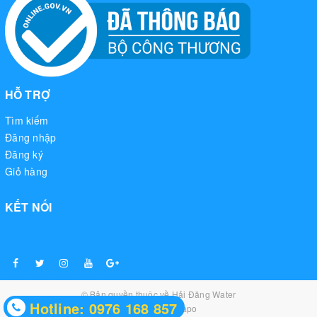
HỖ TRỢ
Tìm kiếm
Đăng nhập
Đăng ký
Giỏ hàng
KẾT NỐI
Tấm lọc khí:
© Bản quyền thuộc về
Hải Đăng Water
Hotline: 0976 168 857
Cung cấp bởi
Sapo