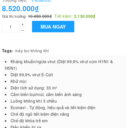
Thương hiệu:
Panasonic
8.520.000₫
10.650.000₫
Tiết kiệm:
2.130.000₫
Giá thị trường:
+
MUA NGAY
–
Tags:
máy lọc không khí
Kháng khuẩn/ngừa virut (Diệt 99,9% virut cúm H1N1 &
H5N1)
Diệt 99,9% virut E-Coli
Khử mùi
Diện tích sử dụng: 33 m
2
Cảm biến bụi/mùi, cảm biến ánh sáng
Luồng không khí 3 chiều
Econavi - Tự động, hiệu quả và tiết kiệm điện
Chế độ ngủ tiết kiệm điện năng
Chế độ khóa trẻ em
Điều khiển từ xa