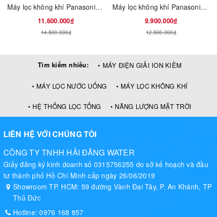
Máy lọc không khí Panasonic F-VXK70A
Máy lọc không khí Panasonic F-PXM55A
11.600.000₫
9.900.000₫
14.500.000₫
12.500.000₫
Tìm kiếm nhiều:
• MÁY ĐIỆN GIẢI ION KIỀM
• MÁY LỌC NƯỚC UỐNG
• MÁY LỌC KHÔNG KHÍ
Lợi ích của công nghệ Nanoe
• HỆ THỐNG LỌC TỔNG
• NĂNG LƯỢNG MẶT TRỜI
LIÊN HỆ VỚI CHÚNG TÔI
CÔNG TY TNHH HẢI ĐĂNG WATER
Giấy đăng ký kinh doanh số 0315756255 do sở kế hoạch và đầu
tư thành phố Hồ Chí Minh cấp ngày 26/06/2019
Showroom TP. HCM: 59 đường Vành Đai Tây, P. An Khánh, TP
Thủ Đức
Hotline:
0976 168 857