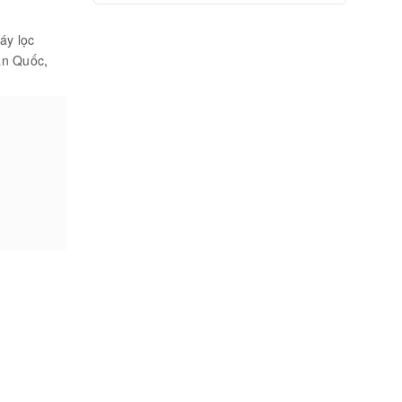
áy lọc
àn Quốc
,