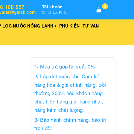
76 168 857
Tài khoản
0
water@gmail.com
Xin chào, Khách
Y LỌC NƯỚC NÓNG LẠNH
PHỤ KIỆN
TƯ VẤN
1/ Mua trả góp lãi suất 0%
2/ Lắp đặt miễn phí. Cam kết
hàng hóa & giá chính hãng. Bồi
thường 200% nếu khách hàng
phát hiện hàng giả, hàng nhái,
hàng kém chất lượng.
3/ Bảo hành chính hãng, bảo trì
trọn đời.