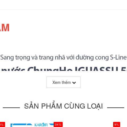
ẨM
Xem thêm
SẢN PHẨM CÙNG LOẠI
6%
34%
9%