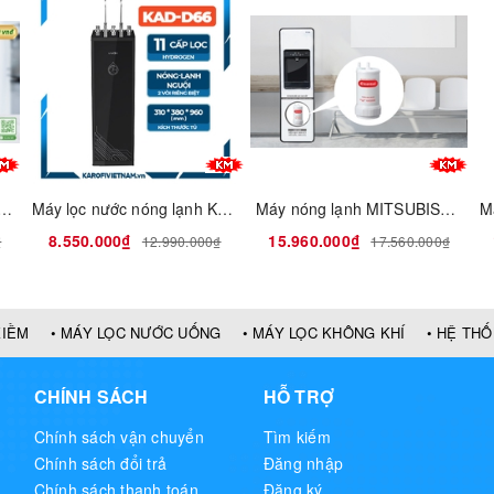
c nước nóng lạnh MK7-1G
Máy lọc nước nóng lạnh Karofi KAD-D66
Máy nóng lạnh MITSUBISHI CLEANSUI SENSHO HLS-WP901
8.550.000₫
15.960.000₫
₫
12.990.000₫
17.560.000₫
KIỀM
• MÁY LỌC NƯỚC UỐNG
• MÁY LỌC KHÔNG KHÍ
• HỆ TH
CHÍNH SÁCH
HỖ TRỢ
Chính sách vận chuyển
Tìm kiếm
Chính sách đổi trả
Đăng nhập
Chính sách thanh toán
Đăng ký