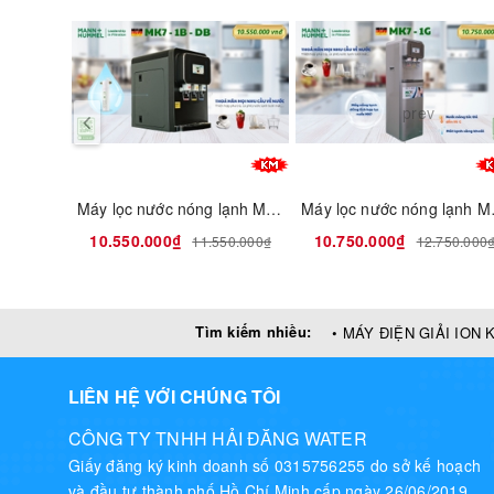
prev
Máy lọc nước nóng lạnh MK7-1B-DB
Máy lọ
10.550.000₫
10.750.000₫
11.550.000₫
12.750.000
Tìm kiếm nhiều:
• MÁY ĐIỆN GIẢI ION 
LIÊN HỆ VỚI CHÚNG TÔI
CÔNG TY TNHH HẢI ĐĂNG WATER
Giấy đăng ký kinh doanh số 0315756255 do sở kế hoạch
và đầu tư thành phố Hồ Chí Minh cấp ngày 26/06/2019