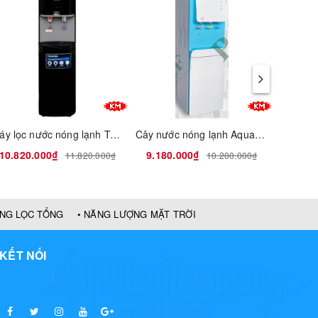
Máy lọc nước nóng lạnh Toshiba
Cây nước nóng lạnh Aquaphor
10.820.000₫
9.180.000₫
11.50
11.820.000₫
10.200.000₫
ỐNG LỌC TỔNG
• NĂNG LƯỢNG MẶT TRỜI
KẾT NỐI