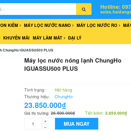
Hotline: 09
sales.haidang
 ION KIỀM
MÁY LỌC NƯỚC NANO
MÁY LỌC NƯỚC RO
MÁ
H
KHUYẾN MÃI
MÁY LÀM MÁT
ĐẠI LÝ
 lạnh ChungHo IGUASSU500 PLUS
Máy lọc nước nóng lạnh ChungHo
IGUASSU500 PLUS
Tình trạng:
Hết hàng
Thương hiệu:
ChungHo
23.850.000₫
26.500.000₫
Tiết kiệm:
2.650.000₫
Giá thị trường:
+
MUA NGAY
–