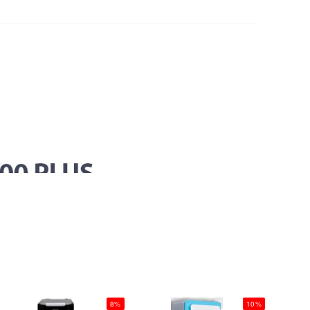
8%
10%