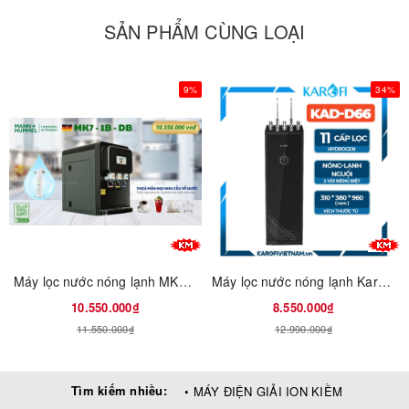
SẢN PHẨM CÙNG LOẠI
9%
34%
Tính năng
Máy nước nóng lạnh MK7-1B cung cấp nước nóng, lạnh cực
nhanh. Mức nhiệt làm nóng từ 85-95 độ C và mức nhiệt làm
lạnh là 6-12 độ C. Máy đáp ứng đa dạng nhu cầu sử dụng của
mọi người từ pha cà phê, pha trà,... hoặc nước lạnh để uống
Máy lọc nước nóng lạnh MK7-1B-DB
Máy lọc nước nóng lạnh Karofi KAD-D66
10.550.000₫
8.550.000₫
11.550.000₫
12.990.000₫
Tìm kiếm nhiều:
• MÁY ĐIỆN GIẢI ION KIỀM