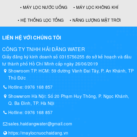
• MÁY LỌC NƯỚC UỐNG
• MÁY LỌC KHÔNG KHÍ
• HỆ THỐNG LỌC TỔNG
• NĂNG LƯỢNG MẶT TRỜI
LIÊN HỆ VỚI CHÚNG TÔI
CÔNG TY TNHH HẢI ĐĂNG WATER
Trang bị khay chứa nước tràn lớn
Giấy đăng ký kinh doanh số 0315756255 do sở kế hoạch và đầu
Máy nước nóng lạnh MK7-1B trang bị khay chứa nước tràn có
tư thành phố Hồ Chí Minh cấp ngày 26/06/2019
kích thước lớn. Thiết kế này cũng nhận được sự đánh giá cao
Showroom TP. HCM: 59 đường Vành Đai Tây, P. An Khánh, TP
từ nhiều khách hàng. Với thiết kế này bạn có thể thoải mái để
Thủ Đức
mọi loại ly cốc.
Hotline:
0976 168 857
Showwrom Hà Nội: Số 20 Phạm Huy Thông, P. Ngọc Khánh,
Công tắc nóng / lạnh riêng biệt
Q. Ba Đình, TP. Hà Nội
Hai vòi nóng lạnh cũng được bố trí độc lập giúp quá trình sử
dụng an toàn và tiện lợi.
Hotline:
0976 168 857
sales.haidangwater@gmail.com
Đèn báo
https://maylocnuochaidang.vn