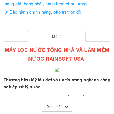
hàng giả, hàng nhái, hàng kém chất lượng.
3/ Bảo hành chính hãng, bảo trì trọn đời.
Mô tả
MÁY LỌC NƯỚC TỔNG NHÀ VÀ LÀM MỀM
NƯỚC RAINSOFT USA
Thương hiệu Mỹ lâu đời và uy tín trong nghành công
nghiệp xử lý nước
.
Từ năm 1953, RainSoft đã cung cấp hệ thống xử lý nước
chất lượng cao cho các gia đình và doanh nghiệp trong
Xem thêm
nước và trên toàn thế giới. Các thiết bị tối tân của chúng