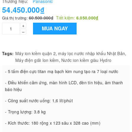
Thương hiệu:
Panasonic
54.450.000₫
60.500.000₫
Tiết kiệm:
6.050.000₫
Giá thị trường:
+
MUA NGAY
–
Tags:
Máy ion kiềm quận 2
,
máy lọc nước nhập khẩu Nhật Bản
,
Máy điện giải Ion kiềm
,
Nước ion kiềm giàu Hydro
- 5 tấm điện cực titan mạ bạch kim nung tạo ra 7 loại nước
- Điều khiển cảm ứng, màn hình LCD, đèn tín hiệu, âm thanh
báo hiệu
- Công suất nước uống: 1,6 lít/phút
- Trọng lượng: 3.8 kg
- Kích thước: 180 rộng x 123 sâu x 328 cao (mm)