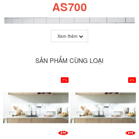
AS700
Xem thêm
SẢN PHẨM CÙNG LOẠI
7%
4%
Máy điện giải ion kiềm Panasonic TK-AS700 là sản
phẩm mới nhất của Panasonic ra mắt vào tháng 10/2022.
Với thiết kế mới, kế thừa những ưu điểm vượt trội của các
sản phẩm máy ion kiềm Panasonic trước đó kết hợp với
công nghệ tăng cường Hydro cùng nhiều cải tiến đột phá
mang đến sự tiện lợi, ổn định cũng như chất lượng nước
uống cao hơn.