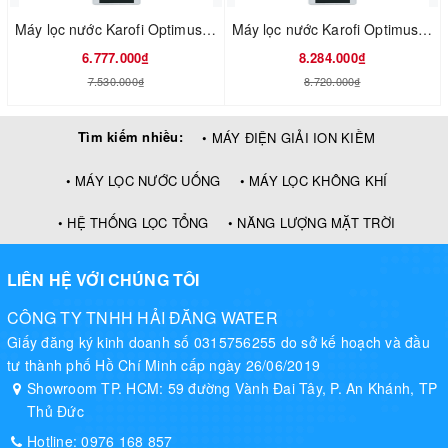
Máy lọc nước Karofi Optimus O-s128
Máy lọc nước Karofi Optimus O-i228
6.777.000₫
8.284.000₫
7.530.000₫
8.720.000₫
Tìm kiếm nhiều:
• MÁY ĐIỆN GIẢI ION KIỀM
• MÁY LỌC NƯỚC UỐNG
• MÁY LỌC KHÔNG KHÍ
• HỆ THỐNG LỌC TỔNG
• NĂNG LƯỢNG MẶT TRỜI
LIÊN HỆ VỚI CHÚNG TÔI
CÔNG TY TNHH HẢI ĐĂNG WATER
Giấy đăng ký kinh doanh số 0315756255 do sở kế hoạch và đầu
tư thành phố Hồ Chí Minh cấp ngày 26/06/2019
Showroom TP. HCM: 59 đường Vành Đai Tây, P. An Khánh, TP
Thủ Đức
Hotline:
0976 168 857