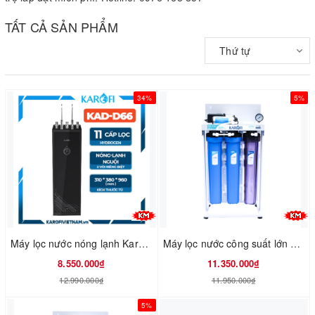
TẤT CẢ SẢN PHẨM
Thứ tự
34%
5%
Máy lọc nước nóng lạnh Karofi KAD-D66
Máy lọc nước công suất lớn Karofi KT-KB50
8.550.000₫
11.350.000₫
12.990.000₫
11.950.000₫
5%