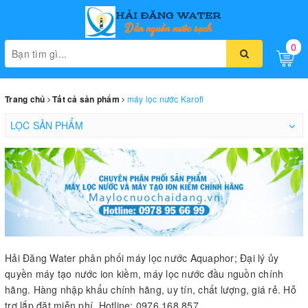
0
Toggle
naviga
máy lọc nước Karofi
Trang chủ
Tất cả sản phẩm
LỌC SẢN PHẨM
Hải Đăng Water phân phối máy lọc nước Aquaphor; Đại lý ủy
quyền máy tạo nước ion kiềm, máy lọc nước đầu nguồn chính
hãng. Hàng nhập khẩu chính hãng, uy tín, chất lượng, giá rẻ. Hỗ
trợ lắp đặt miễn phí. Hotline: 0976 168 857