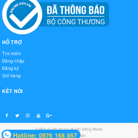
HỖ TRỢ
Tìm kiếm
Đăng nhập
Đăng ký
Giỏ hàng
KẾT NỐI
© Bản quyền thuộc về
Hải Đăng Water
Hotline: 0976 168 857
Cung cấp bởi
Sapo